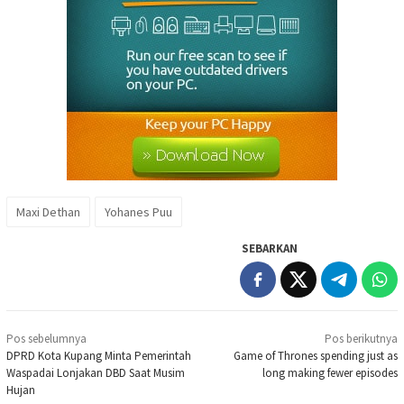
Maxi Dethan
Yohanes Puu
SEBARKAN
Navigasi
Pos sebelumnya
Pos berikutnya
pos
DPRD Kota Kupang Minta Pemerintah
Game of Thrones spending just as
Waspadai Lonjakan DBD Saat Musim
long making fewer episodes
Hujan