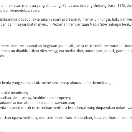
h hak asasi manusia yang dilindungi Pancasila, Undang-Undang Dasar 1945, dan D
i, dan kemerdekaan pers.
elolaannya dapat dilaksanakan secara profesional, memenuhi fungsi, hak, dan 
a siber, dan masyarakat menyusun Pedoman Pemberitaan Media Siber sebagai beriku
rnet dan melaksanakan kegiatan jurnalistik, serta memenuhi persyaratan Unda
 dan atau dipublikasikan oleh pengguna media siber, antara lain, artikel, gamba
in.
da berita yang sama untuk memenuhi prinsip akurasi dan keberimbangan.
ersifat mendesak;
butkan identitasnya, kredibel dan kompeten;
beradaannya dan atau tidak dapat diwawancarai;
a tersebut masih memerlukan verifikasi lebih lanjut yang diupayakan dalam wak
skan upaya verifikasi, dan setelah verifikasi didapatkan, hasil verifikasi dican