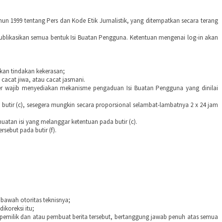
 1999 tentang Pers dan Kode Etik Jurnalistik, yang ditempatkan secara terang
ublikasikan semua bentuk Isi Buatan Pengguna. Ketentuan mengenai log-in akan
kan tindakan kekerasan;
 cacat jiwa, atau cacat jasmani.
er wajib menyediakan mekanisme pengaduan Isi Buatan Pengguna yang dinilai
butir (c), sesegera mungkin secara proporsional selambat-lambatnya 2 x 24 jam
muatan isi yang melanggar ketentuan pada butir (c).
sebut pada butir (f).
 bawah otoritas teknisnya;
ikoreksi itu;
r pemilik dan atau pembuat berita tersebut, bertanggung jawab penuh atas semua