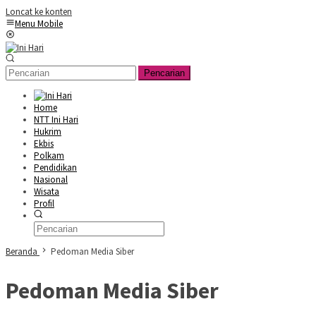
Loncat ke konten
Menu Mobile
Pencarian
Home
NTT Ini Hari
Hukrim
Ekbis
Polkam
Pendidikan
Nasional
Wisata
Profil
Beranda
Pedoman Media Siber
Pedoman Media Siber