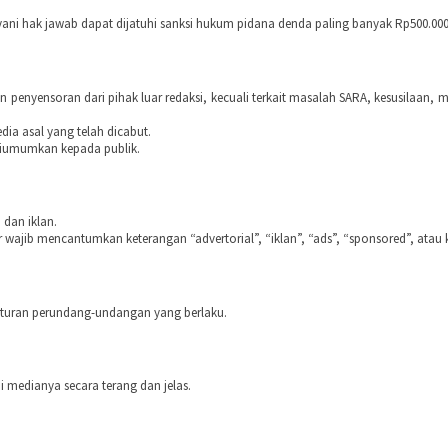
ni hak jawab dapat dijatuhi sanksi hukum pidana denda paling banyak Rp500.000.0
san penyensoran dari pihak luar redaksi, kecuali terkait masalah SARA, kesusila
dia asal yang telah dicabut.
 diumumkan kepada publik.
dan iklan.
ar wajib mencantumkan keterangan “advertorial”, “iklan”, “ads”, “sponsored”, atau k
aturan perundang-undangan yang berlaku.
 medianya secara terang dan jelas.