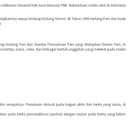
eklarasi Universal Hak Asasi Manusia PBB. Keberadaan media siber di Indonesia
kewajibannya sesuai Undang-Undang Nomor 40 Tahun 1999 tentang Pers dan Kode
t:
ng-Undang Pers dan Standar Perusahaan Pers yang ditetapkan Dewan Pers. Isi
r, komentar, suara, video dan berbagai bentuk unggahan yang melekat pada media
tu secepatnya. Penjelasan dimuat pada bagian akhir dari berita yang sama, di
tumkan pada berita pemutakhiran (
update
) dengan tautan pada berita yang belum