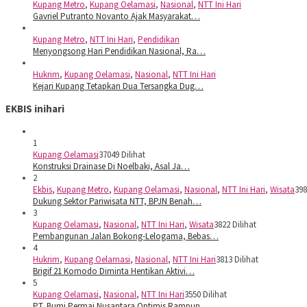
Kupang Metro
,
Kupang Oelamasi
,
Nasional
,
NTT Ini Hari
Gavriel Putranto Novanto Ajak Masyarakat…
Kupang Metro
,
NTT Ini Hari
,
Pendidikan
Menyongsong Hari Pendidikan Nasional, Ra…
Hukrim
,
Kupang Oelamasi
,
Nasional
,
NTT Ini Hari
Kejari Kupang Tetapkan Dua Tersangka Dug…
EKBIS inihari
1
Kupang Oelamasi
37049 Dilihat
Konstruksi Drainase Di Noelbaki, Asal Ja…
2
Ekbis
,
Kupang Metro
,
Kupang Oelamasi
,
Nasional
,
NTT Ini Hari
,
Wisata
398
Dukung Sektor Pariwisata NTT, BPJN Benah…
3
Kupang Oelamasi
,
Nasional
,
NTT Ini Hari
,
Wisata
3822 Dilihat
Pembangunan Jalan Bokong-Lelogama, Bebas…
4
Hukrim
,
Kupang Oelamasi
,
Nasional
,
NTT Ini Hari
3813 Dilihat
Brigif 21 Komodo Diminta Hentikan Aktivi…
5
Kupang Oelamasi
,
Nasional
,
NTT Ini Hari
3550 Dilihat
PT. Bumi Permai Nusantara Optimis Rampun…