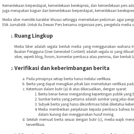
Kemerdekaan berpendapat, kemerdekaan berekspresi, dan kemerdekaan pers adala
juga merupakan bagian dari kemerdekaan berpendapat, kemerdekaan berekspres
Media siber memiliki karakter khusus sehingga memerlukan pedoman agar peng
Etik Jurnalistik. Untuk itu Dewan Pers bersama organisasi pers, pengelola medi
Ruang Lingkup
Media Siber adalah segala bentuk media yang menggunakan wahana Inte
Buatan Pengguna (User Generated Content) adalah segala isi yang dibuat
siber, seperti blog, forum, komentar pembaca atau pemirsa, dan bentuk la
Verifikasi dan keberimbangan berita
Pada prinsipnya setiap berita harus melalui verifikasi.
Berita yang dapat merugikan pihak lain memerlukan verifikasi pa
Ketentuan dalam butir (a) di atas dikecualikan, dengan syarat:
Berita benar-benar mengandung kepentingan publik yang b
Sumber berita yang pertama adalah sumber yang jelas dise
Subyek berita yang harus dikonfirmasi tidak diketahui ke
Media memberikan penjelasan kepada pembaca bahwa berit
dalam kurung dan menggunakan huruf miring.
Setelah memuat berita sesuai dengan butir (c), media wajib meneru
terverifikasi.