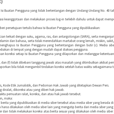
t)
Isi Buatan Pengguna yang tidak bertentangan dengan Undang-Undang No. 40 tahun
rasi keanggotaan dan melakukan proses log-in terlebih dahulu untuk dapat memp
eri persetujuan tertulis bahwa Isi Buatan Pengguna yang dipublikasikan:
an terkait dengan suku, agama, ras, dan antargolongan (SARA), serta menganjur
 kelamin dan bahasa, serta tidak merendahkan martabat orang lemah, miskin, sakit,
menghapus Isi Buatan Pengguna yang bertentangan dengan butir (c). Media sib
isediakan di tempat yang dengan mudah dapat diakses pengguna.
n koreksi setiap Isi Buatan Pengguna yang dilaporkan dan melanggar ketentuan 
), dan (f) tidak dibebani tanggung jawab atas masalah yang ditimbulkan akibat pe
porkan bila tidak mengambil tindakan koreksi setelah batas waktu sebagaimana ter
, Kode Etik Jurnalistik, dan Pedoman Hak Jawab yang ditetapkan Dewan Pers.
 diralat, dikoreksi atau yang diberi hak jawab.
waktu pemuatan ralat, koreksi, dan atau hak jawab tersebut.
ain, maka:
erita yang dipublikasikan di media siber tersebut atau media siber yang berada di
 harus dilakukan oleh media siber lain yang mengutip berita dari media siber yang d
r dan tidak melakukan koreksi atas berita sesuai yang dilakukan oleh media sibe