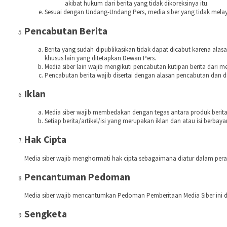
akibat hukum dari berita yang tidak dikoreksinya itu.
Sesuai dengan Undang-Undang Pers, media siber yang tidak melaya
Pencabutan Berita
Berita yang sudah dipublikasikan tidak dapat dicabut karena ala
khusus lain yang ditetapkan Dewan Pers.
Media siber lain wajib mengikuti pencabutan kutipan berita dari me
Pencabutan berita wajib disertai dengan alasan pencabutan dan
Iklan
Media siber wajib membedakan dengan tegas antara produk berita 
Setiap berita/artikel/isi yang merupakan iklan dan atau isi berbay
Hak Cipta
Media siber wajib menghormati hak cipta sebagaimana diatur dalam per
Pencantuman Pedoman
Media siber wajib mencantumkan Pedoman Pemberitaan Media Siber ini di
Sengketa