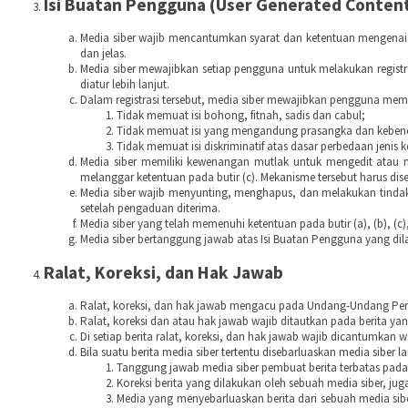
Isi Buatan Pengguna (User Generated Conten
Media siber wajib mencantumkan syarat dan ketentuan mengenai 
dan jelas.
Media siber mewajibkan setiap pengguna untuk melakukan regist
diatur lebih lanjut.
Dalam registrasi tersebut, media siber mewajibkan pengguna memb
Tidak memuat isi bohong, fitnah, sadis dan cabul;
Tidak memuat isi yang mengandung prasangka dan kebenci
Tidak memuat isi diskriminatif atas dasar perbedaan jenis
Media siber memiliki kewenangan mutlak untuk mengedit atau 
melanggar ketentuan pada butir (c). Mekanisme tersebut harus d
Media siber wajib menyunting, menghapus, dan melakukan tindaka
setelah pengaduan diterima.
Media siber yang telah memenuhi ketentuan pada butir (a), (b), (c
Media siber bertanggung jawab atas Isi Buatan Pengguna yang dila
Ralat, Koreksi, dan Hak Jawab
Ralat, koreksi, dan hak jawab mengacu pada Undang-Undang Pers
Ralat, koreksi dan atau hak jawab wajib ditautkan pada berita yang
Di setiap berita ralat, koreksi, dan hak jawab wajib dicantumkan 
Bila suatu berita media siber tertentu disebarluaskan media siber l
Tanggung jawab media siber pembuat berita terbatas pada b
Koreksi berita yang dilakukan oleh sebuah media siber, juga
Media yang menyebarluaskan berita dari sebuah media sibe