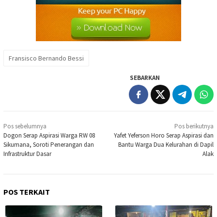
Fransisco Bernando Bessi
SEBARKAN
Navigasi
Pos sebelumnya
Pos berikutnya
pos
Dogon Serap Aspirasi Warga RW 08
Yafet Yeferson Horo Serap Aspirasi dan
Sikumana, Soroti Penerangan dan
Bantu Warga Dua Kelurahan di Dapil
Infrastruktur Dasar
Alak
POS TERKAIT