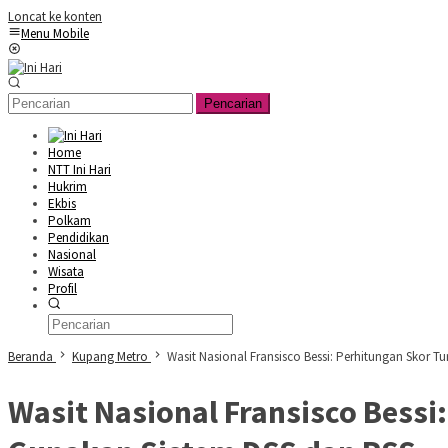
Loncat ke konten
Menu Mobile
Pencarian
Home
NTT Ini Hari
Hukrim
Ekbis
Polkam
Pendidikan
Nasional
Wisata
Profil
Beranda
Kupang Metro
Wasit Nasional Fransisco Bessi: Perhitungan Skor
Wasit Nasional Fransisco Bess