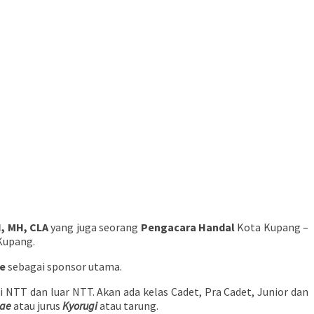
, MH, CLA
yang juga seorang
Pengacara Handal
Kota Kupang –
Kupang.
oe
sebagai sponsor utama.
i NTT dan luar NTT. Akan ada kelas Cadet, Pra Cadet, Junior dan
ae
atau jurus
Kyorugi
atau tarung.