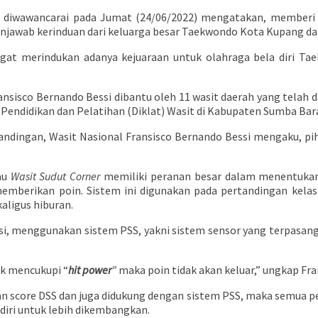
diwawancarai pada Jumat (24/06/2022) mengatakan, memberi ap
enjawab kerinduan dari keluarga besar Taekwondo Kota Kupang d
gat merindukan adanya kejuaraan untuk olahraga bela diri Tae
isco Bernando Bessi dibantu oleh 11 wasit daerah yang telah disi
Pendidikan dan Pelatihan (Diklat) Wasit di Kabupaten Sumba Bara
rtandingan, Wasit Nasional Fransisco Bernando Bessi mengaku, 
au
Wasit Sudut Corner
memiliki peranan besar dalam menentukan 
memberikan poin. Sistem ini digunakan pada pertandingan kelas
ligus hiburan.
si, menggunakan sistem PSS, yakni sistem sensor yang terpasang
ak mencukupi “
hit power
”
maka poin tidak akan keluar,” ungkap Fran
 score DSS dan juga didukung dengan sistem PSS, maka semua per
iri untuk lebih dikembangkan.