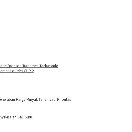
oudoe Sponsori Turnamen Taekwondo
rnamen Lourdes CUP 2
enertiban Harga Minyak Tanah Jadi Prioritas
nyelesaian Gaji Guru