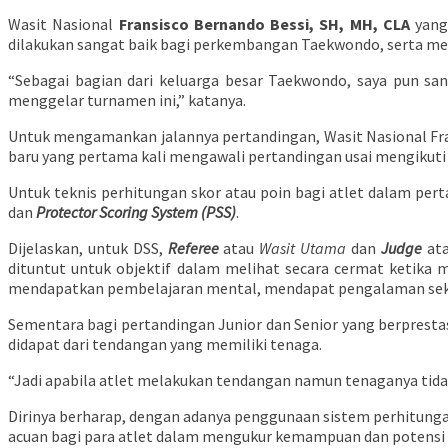
Wasit Nasional
Fransisco
Bernando Bessi, SH, MH, CLA
yang 
dilakukan sangat baik bagi perkembangan Taekwondo, serta m
“Sebagai bagian dari keluarga besar Taekwondo, saya pun san
menggelar turnamen ini,” katanya.
Untuk mengamankan jalannya pertandingan, Wasit Nasional Frans
baru yang pertama kali mengawali pertandingan usai mengikuti 
Untuk teknis perhitungan skor atau poin bagi atlet dalam pe
dan
Protector Scoring System (PSS)
.
Dijelaskan, untuk DSS,
Referee
atau
Wasit Utama
dan
Judge
at
dituntut untuk objektif dalam melihat secara cermat ketika 
mendapatkan pembelajaran mental, mendapat pengalaman seka
Sementara bagi pertandingan Junior dan Senior yang berpresta
didapat dari tendangan yang memiliki tenaga.
“Jadi apabila atlet melakukan tendangan namun tenaganya tid
Dirinya berharap, dengan adanya penggunaan sistem perhitungan
acuan bagi para atlet dalam mengukur kemampuan dan potensi d