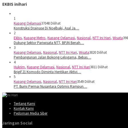
EKBIS inihari
1
Kupang Oelamasi
37048 Dilihat
Konstruksi Drainase Di Noelbaki, Asal Ja…
2
Ekbis
,
Kupang Metro
,
Kupang Oelamasi
,
Nasional
,
NTT Ini Hari
,
Wisata
398
Dukung Sektor Pariwisata NTT, BPJN Benah…
3
Kupang Oelamasi
,
Nasional
,
NTT Ini Hari
,
Wisata
3820 Dilihat
Pembangunan Jalan Bokong-Lelogama, Bebas…
4
Hukrim
,
Kupang Oelamasi
,
Nasional
,
NTT Ini Hari
3811 Dilihat
Brigif 21 Komodo Diminta Hentikan Aktivi…
5
Kupang Oelamasi
,
Nasional
,
NTT Ini Hari
3549 Dilihat
PT. Bumi Permai Nusantara Optimis Rampun…
Tentang Kami
Kontak Kami
Pedoman Media Siber
Jaringan Social