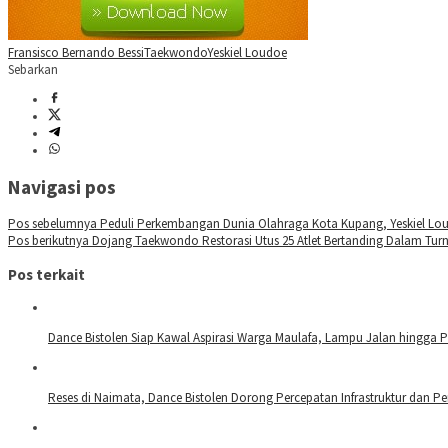
Fransisco Bernando Bessi
Taekwondo
Yeskiel Loudoe
Sebarkan
Navigasi pos
Pos sebelumnya
Peduli Perkembangan Dunia Olahraga Kota Kupang, Yeskiel L
Pos berikutnya
Dojang Taekwondo Restorasi Utus 25 Atlet Bertanding Dalam Tu
Pos terkait
Dance Bistolen Siap Kawal Aspirasi Warga Maulafa, Lampu Jalan hingga P
Reses di Naimata, Dance Bistolen Dorong Percepatan Infrastruktur dan Pe