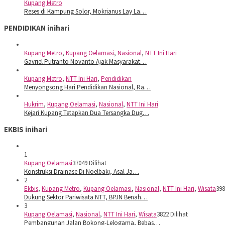
Kupang Metro
Reses di Kampung Solor, Mokrianus Lay La…
PENDIDIKAN inihari
Kupang Metro
,
Kupang Oelamasi
,
Nasional
,
NTT Ini Hari
Gavriel Putranto Novanto Ajak Masyarakat…
Kupang Metro
,
NTT Ini Hari
,
Pendidikan
Menyongsong Hari Pendidikan Nasional, Ra…
Hukrim
,
Kupang Oelamasi
,
Nasional
,
NTT Ini Hari
Kejari Kupang Tetapkan Dua Tersangka Dug…
EKBIS inihari
1
Kupang Oelamasi
37049 Dilihat
Konstruksi Drainase Di Noelbaki, Asal Ja…
2
Ekbis
,
Kupang Metro
,
Kupang Oelamasi
,
Nasional
,
NTT Ini Hari
,
Wisata
398
Dukung Sektor Pariwisata NTT, BPJN Benah…
3
Kupang Oelamasi
,
Nasional
,
NTT Ini Hari
,
Wisata
3822 Dilihat
Pembangunan Jalan Bokong-Lelogama, Bebas…