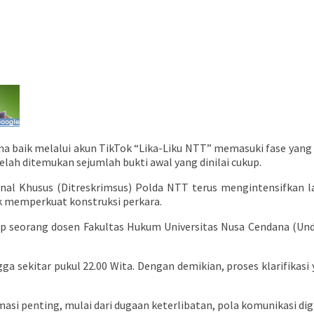
baik melalui akun TikTok “Lika-Liku NTT” memasuki fase yang s
elah ditemukan sejumlah bukti awal yang dinilai cukup.
inal Khusus (Ditreskrimsus) Polda NTT terus mengintensifkan l
uk memperkuat konstruksi perkara.
p seorang dosen Fakultas Hukum Universitas Nusa Cendana (Unda
ga sekitar pukul 22.00 Wita. Dengan demikian, proses klarifikasi
asi penting, mulai dari dugaan keterlibatan, pola komunikasi d