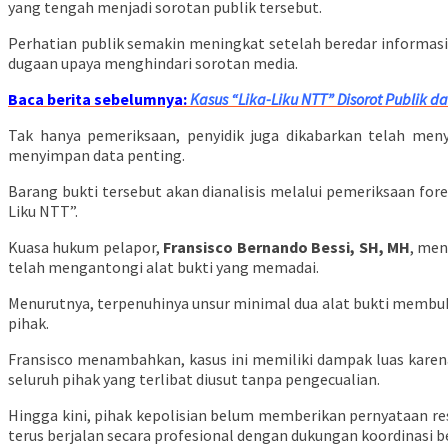
yang tengah menjadi sorotan publik tersebut.
Perhatian publik semakin meningkat setelah beredar informasi
dugaan upaya menghindari sorotan media.
Baca berita sebelumnya:
Kasus “Lika-Liku NTT” Disorot Publik d
Tak hanya pemeriksaan, penyidik juga dikabarkan telah meny
menyimpan data penting.
Barang bukti tersebut akan dianalisis melalui pemeriksaan fore
Liku NTT”.
Kuasa hukum pelapor,
Fransisco Bernando Bessi, SH, MH
, men
telah mengantongi alat bukti yang memadai.
Menurutnya, terpenuhinya unsur minimal dua alat bukti membuk
pihak.
Fransisco menambahkan, kasus ini memiliki dampak luas karena 
seluruh pihak yang terlibat diusut tanpa pengecualian.
Hingga kini, pihak kepolisian belum memberikan pernyataan r
terus berjalan secara profesional dengan dukungan koordinasi 