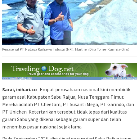
Penasehat PT. Nataga Raihawu Industri (NRI), Marthen Dira Tome (Kameja-Biru)
Sarai, inihari.co-
Empat perusahaan nasional kini membidik
garam asal Kabupaten Sabu Raijua, Nusa Tenggara Timur.
Mereka adalah PT Cheetam, PT Susanti Mega, PT Garindo, dan
PT Unichen. Ketertarikan tersebut tidak lepas dari kualitas
garam Sabu yang dikenal sebagai garam super dan telah
menembus pasar nasional sejak lama.
Pada September 2025, distribusi garam dari Sabu Raijua terus