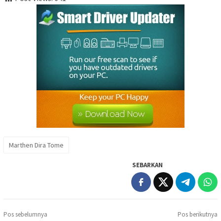
Marthen Dira Tome
SEBARKAN
Navigasi
Pos sebelumnya
Pos berikutnya