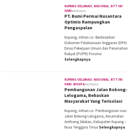
KUPANG OELAMASI
,
NASIONAL
,
NTT INI
HARI
michlaura
PT. Bumi Permai Nusantara
Optimis Rampungkan
Pengaspalan
Kupang, inihari.co- Berdasarkan
Dokumen Pelaksanaan Anggaran (DPA)
Dinas Pekerjaan Umum dan Perumahan
Rakyat (PUPR) Provinsi
Selengkapnya
KUPANG OELAMASI
,
NASIONAL
,
NTT INI
HARI
,
WISATA
michlaura
Pembangunan Jalan Bokong-
Lelogama, Bebaskan
Masyarakat Yang Terisolasi
Kupang, inihari.co- Pembangunan ruas
Jalan Bokong-Lelogama, Kecamatan
Amfoang Selatan, Kabupaten Kupang –
Nusa Tenggara Timur
Selengkapnya