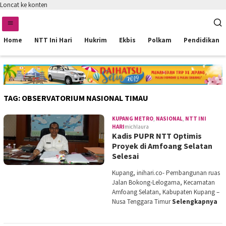
Loncat ke konten
Home
NTT Ini Hari
Hukrim
Ekbis
Polkam
Pendidikan
TAG:
OBSERVATORIUM NASIONAL TIMAU
KUPANG METRO
,
NASIONAL
,
NTT INI
HARI
michlaura
Kadis PUPR NTT Optimis
Proyek di Amfoang Selatan
Selesai
Kupang, inihari.co- Pembangunan ruas
Jalan Bokong-Lelogama, Kecamatan
Amfoang Selatan, Kabupaten Kupang –
Nusa Tenggara Timur
Selengkapnya