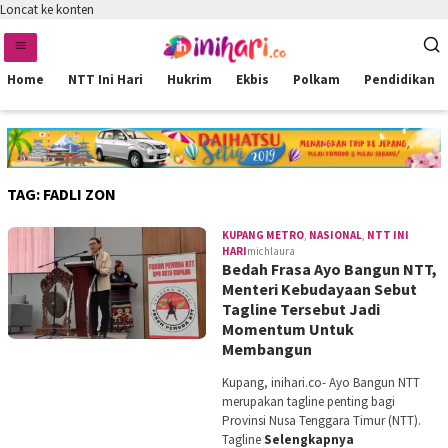
Loncat ke konten
Home
NTT Ini Hari
Hukrim
Ekbis
Polkam
Pendidikan
TAG:
FADLI ZON
KUPANG METRO
,
NASIONAL
,
NTT INI
HARI
michlaura
Bedah Frasa Ayo Bangun NTT,
Menteri Kebudayaan Sebut
Tagline Tersebut Jadi
Momentum Untuk
Membangun
Kupang, inihari.co- Ayo Bangun NTT
merupakan tagline penting bagi
Provinsi Nusa Tenggara Timur (NTT).
Tagline
Selengkapnya