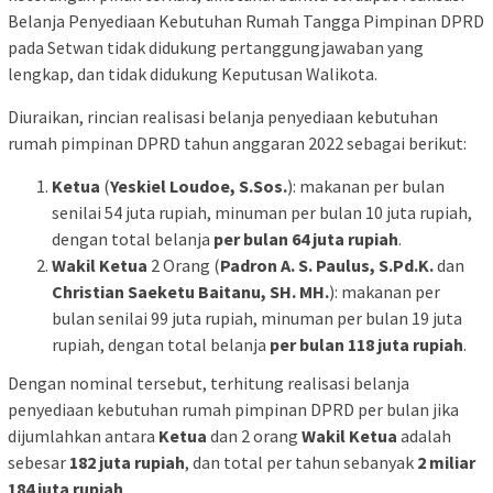
Belanja Penyediaan Kebutuhan Rumah Tangga Pimpinan DPRD
pada Setwan tidak didukung pertanggungjawaban yang
lengkap, dan tidak didukung Keputusan Walikota.
Diuraikan, rincian realisasi belanja penyediaan kebutuhan
rumah pimpinan DPRD tahun anggaran 2022 sebagai berikut:
Ketua
(
Yeskiel Loudoe, S.Sos.
): makanan per bulan
senilai 54 juta rupiah, minuman per bulan 10 juta rupiah,
dengan total belanja
per bulan 64 juta rupiah
.
Wakil Ketua
2 Orang (
Padron A. S. Paulus, S.Pd.K.
dan
Christian Saeketu Baitanu, SH. MH.
): makanan per
bulan senilai 99 juta rupiah, minuman per bulan 19 juta
rupiah, dengan total belanja
per bulan 118 juta rupiah
.
Dengan nominal tersebut, terhitung realisasi belanja
penyediaan kebutuhan rumah pimpinan DPRD per bulan jika
dijumlahkan antara
Ketua
dan 2 orang
Wakil Ketua
adalah
sebesar
182 juta rupiah
, dan total per tahun sebanyak
2 miliar
184 juta rupiah
.