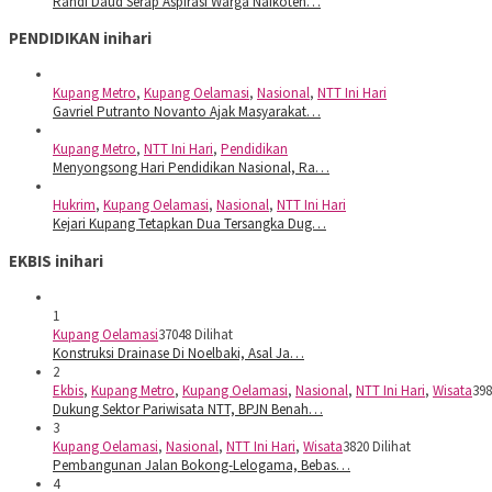
Randi Daud Serap Aspirasi Warga Naikoten…
PENDIDIKAN inihari
Kupang Metro
,
Kupang Oelamasi
,
Nasional
,
NTT Ini Hari
Gavriel Putranto Novanto Ajak Masyarakat…
Kupang Metro
,
NTT Ini Hari
,
Pendidikan
Menyongsong Hari Pendidikan Nasional, Ra…
Hukrim
,
Kupang Oelamasi
,
Nasional
,
NTT Ini Hari
Kejari Kupang Tetapkan Dua Tersangka Dug…
EKBIS inihari
1
Kupang Oelamasi
37048 Dilihat
Konstruksi Drainase Di Noelbaki, Asal Ja…
2
Ekbis
,
Kupang Metro
,
Kupang Oelamasi
,
Nasional
,
NTT Ini Hari
,
Wisata
398
Dukung Sektor Pariwisata NTT, BPJN Benah…
3
Kupang Oelamasi
,
Nasional
,
NTT Ini Hari
,
Wisata
3820 Dilihat
Pembangunan Jalan Bokong-Lelogama, Bebas…
4