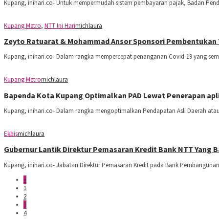
Kupang, inihari.co- Untuk mempermudah sistem pembayaran pajak, Badan Pend
Kupang Metro
,
NTT Ini Hari
michlaura
Zeyto Ratuarat & Mohammad Ansor Sponsori Pembentukan 
Kupang, inihari.co- Dalam rangka mempercepat penanganan Covid-19 yang se
Kupang Metro
michlaura
Bapenda Kota Kupang Optimalkan PAD Lewat Penerapan apl
Kupang, inihari.co- Dalam rangka mengoptimalkan Pendapatan Asli Daerah at
Ekbis
michlaura
Gubernur Lantik Direktur Pemasaran Kredit Bank NTT Yang B
Kupang, inihari.co- Jabatan Direktur Pemasaran Kredit pada Bank Pembanguna
«
1
2
3
4