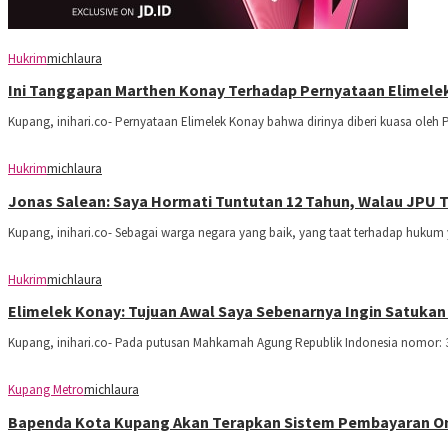
Hukrim
michlaura
Ini Tanggapan Marthen Konay Terhadap Pernyataan Elimele
Kupang, inihari.co- Pernyataan Elimelek Konay bahwa dirinya diberi kuasa oleh 
Hukrim
michlaura
Jonas Salean: Saya Hormati Tuntutan 12 Tahun, Walau JPU Tak
Kupang, inihari.co- Sebagai warga negara yang baik, yang taat terhadap hukum 
Hukrim
michlaura
Elimelek Konay: Tujuan Awal Saya Sebenarnya Ingin Satuka
Kupang, inihari.co- Pada putusan Mahkamah Agung Republik Indonesia nomor: 3
Kupang Metro
michlaura
Bapenda Kota Kupang Akan Terapkan Sistem Pembayaran On