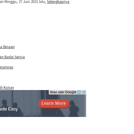
i Minggu, 27 Juni 2021 lalu,
Selengkapnya
sa Binaan
an Badai Seroja
Perumnas
nah Konay