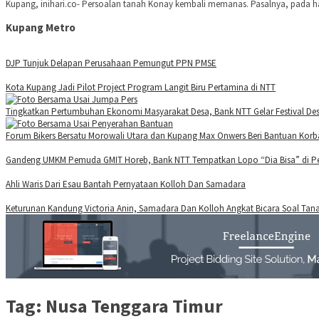
Kupang, inihari.co- Persoalan tanah Konay kembali memanas. Pasalnya, pada har
Kupang Metro
DJP Tunjuk Delapan Perusahaan Pemungut PPN PMSE
Kota Kupang Jadi Pilot Project Program Langit Biru Pertamina di NTT
Tingkatkan Pertumbuhan Ekonomi Masyarakat Desa, Bank NTT Gelar Festival De
Forum Bikers Bersatu Morowali Utara dan Kupang Max Onwers Beri Bantuan Korb
Gandeng UMKM Pemuda GMIT Horeb, Bank NTT Tempatkan Lopo “Dia Bisa” di 
Ahli Waris Dari Esau Bantah Pernyataan Kolloh Dan Samadara
Keturunan Kandung Victoria Anin, Samadara Dan Kolloh Angkat Bicara Soal Ta
Tag:
Nusa Tenggara Timur