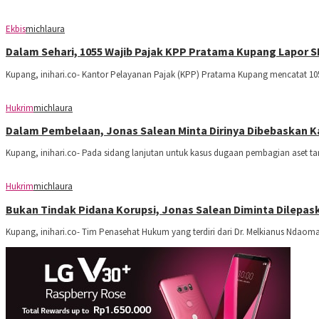
Ekbis
michlaura
Dalam Sehari, 1055 Wajib Pajak KPP Pratama Kupang Lapor 
Kupang, inihari.co- Kantor Pelayanan Pajak (KPP) Pratama Kupang mencatat 1
Hukrim
michlaura
Dalam Pembelaan, Jonas Salean Minta Dirinya Dibebaskan K
Kupang, inihari.co- Pada sidang lanjutan untuk kasus dugaan pembagian aset 
Hukrim
michlaura
Bukan Tindak Pidana Korupsi, Jonas Salean Diminta Dilepa
Kupang, inihari.co- Tim Penasehat Hukum yang terdiri dari Dr. Melkianus Ndaom