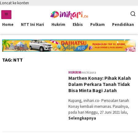
Loncat ke konten
Home
NTT Ini Hari
Hukrim
Ekbis
Polkam
Pendidikan
TAG:
NTT
HUKRIM
michlaura
Marthen Konay: Pihak Kalah
Dalam Perkara Tanah Tidak
Bisa Minta Bagi Jatah
Kupang, inihari.co- Persoalan tanah
Konay kembali memanas. Pasalnya,
pada hari Minggu, 27 Juni 2021 lalu,
Selengkapnya