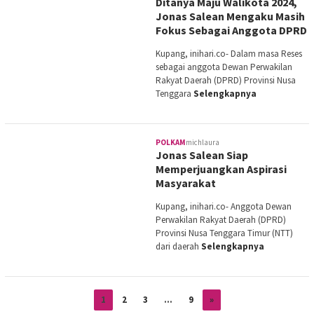
Ditanya Maju Walikota 2024,
Jonas Salean Mengaku Masih
Fokus Sebagai Anggota DPRD
Kupang, inihari.co- Dalam masa Reses
sebagai anggota Dewan Perwakilan
Rakyat Daerah (DPRD) Provinsi Nusa
Tenggara
Selengkapnya
POLKAM
michlaura
Jonas Salean Siap
Memperjuangkan Aspirasi
Masyarakat
Kupang, inihari.co- Anggota Dewan
Perwakilan Rakyat Daerah (DPRD)
Provinsi Nusa Tenggara Timur (NTT)
dari daerah
Selengkapnya
1
2
3
…
9
»