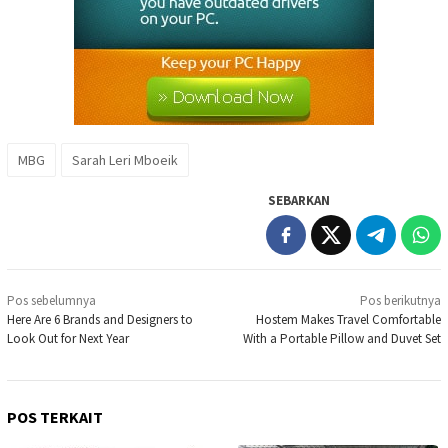
MBG
Sarah Leri Mboeik
SEBARKAN
Navigasi
Pos sebelumnya
Pos berikutnya
pos
Here Are 6 Brands and Designers to
Hostem Makes Travel Comfortable
Look Out for Next Year
With a Portable Pillow and Duvet Set
POS TERKAIT